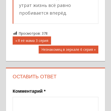
утрат жизнь всё равно
пробивается вперёд.
Просмотров:
378
Навигация
Предыдущая
Я её мама 3 серия
запись;
по
Следующая
Незнакомец в зеркале 6 серия
записям
запись:
ОСТАВИТЬ ОТВЕТ
Комментарий
*