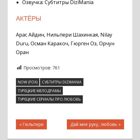
Озвучка: Субтитры DiziMania
АКТЁРЫ
Арас Айдин, Нильпери Шахинкая, Nilay
Duru, Осман Каракоч, Гюрген Оз, Орчун
Оран
Просмотров:
761
NOW (FOX)
СУБТИТРЫ DIZIMANIA
ТУРЕЦКИЕ МЕЛОДРАМЫ
ТУРЕЦКИЕ СЕРИАЛЫ ПРО ЛЮБОВЬ
Навигация
Предыдущая
Следующая
Гюльпери
Дай мне руку, любовь
запись;
запись:
по