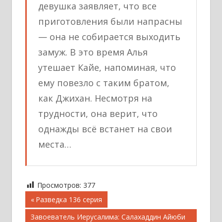
девушка заявляет, что все
приготовления были напрасны
— она не собирается выходить
замуж. В это время Алья
утешает Кайе, напоминая, что
ему повезло с таким братом,
как Джихан. Несмотря на
трудности, она верит, что
однажды всё встанет на свои
места…
Просмотров:
377
Навигация
Предыдущая
Разведка 136 серия
запись;
по
Следующая
Завоеватель Иерусалима: Салахаддин Айюби