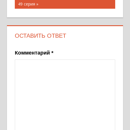
записям
запись:
49 серия
ОСТАВИТЬ ОТВЕТ
Комментарий
*