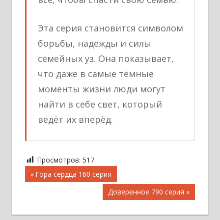
Эта серия становится символом
борьбы, надежды и силы
семейных уз. Она показывает,
что даже в самые тёмные
моменты жизни люди могут
найти в себе свет, который
ведёт их вперёд.
Просмотров:
517
Навигация
Предыдущая
Гора сердца 160 серия
запись;
по
Следующая
Доверенное 790 серия
записям
запись: