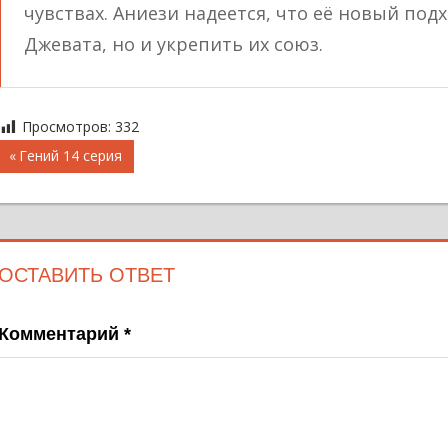
чувствах. Аниези надеется, что её новый под
Джевата, но и укрепить их союз.
Просмотров:
332
Навигация
Предыдущая
Гений 14 серия
запись;
по
записям
ОСТАВИТЬ ОТВЕТ
Комментарий
*