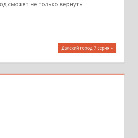
ход сможет не только вернуть
Следующая
Далекий город 7 серия
запись: