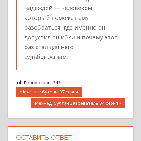
надеждой — человеком,
который поможет ему
разобраться, где именно он
допустил ошибки и почему этот
раз стал для него
судьбоносным.
Просмотров:
343
Навигация
Предыдущая
Красные бутоны 37 серия
запись;
по
Следующая
Мехмед: Султан Завоеватель 34 серия
записям
запись:
ОСТАВИТЬ ОТВЕТ