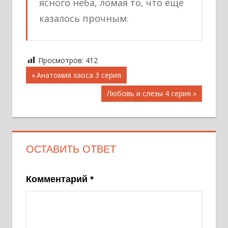
ясного неба, ломая то, что ещё
казалось прочным.
Просмотров:
412
Навигация
Предыдущая
Анатомия хаоса 3 серия
запись;
по
Следующая
Любовь и слезы 4 серия
записям
запись:
ОСТАВИТЬ ОТВЕТ
Комментарий
*