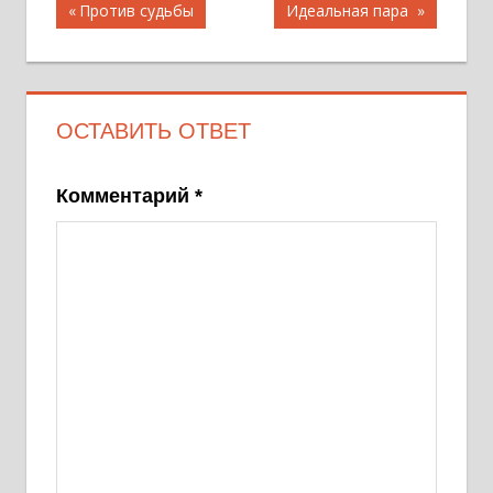
Навигация
Предыдущая
Следующая
Против судьбы
Идеальная пара
запись;
запись:
по
записям
ОСТАВИТЬ ОТВЕТ
Комментарий
*