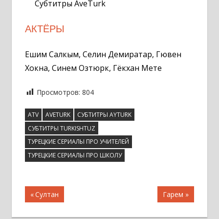
Субтитры AveTurk
АКТЁРЫ
Ешим Салкым, Селин Демиратар, Гювен
Хокна, Синем Озтюрк, Гёкхан Мете
Просмотров:
804
ATV
AVETURK
СУБТИТРЫ AYTURK
СУБТИТРЫ TURKISHTUZ
ТУРЕЦКИЕ СЕРИАЛЫ ПРО УЧИТЕЛЕЙ
ТУРЕЦКИЕ СЕРИАЛЫ ПРО ШКОЛУ
Навигация
Предыдущая
Следующая
Султан
Гарем
запись;
запись:
по