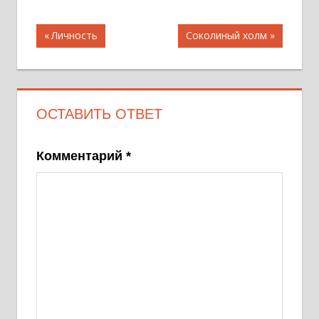
Навигация
Предыдущая
Следующая
Личность
Соколиный холм
запись;
запись:
по
записям
ОСТАВИТЬ ОТВЕТ
Комментарий
*