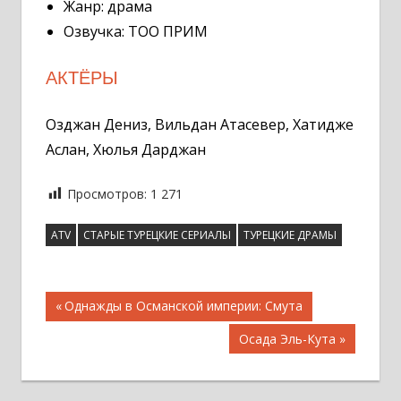
Жанр: драма
Озвучка: ТОО ПРИМ
АКТЁРЫ
Озджан Дениз, Вильдан Атасевер, Хатидже
Аслан, Хюлья Дарджан
Просмотров:
1 271
ATV
СТАРЫЕ ТУРЕЦКИЕ СЕРИАЛЫ
ТУРЕЦКИЕ ДРАМЫ
Навигация
Предыдущая
Однажды в Османской империи: Смута
запись;
по
Следующая
Осада Эль-Кута
записям
запись: