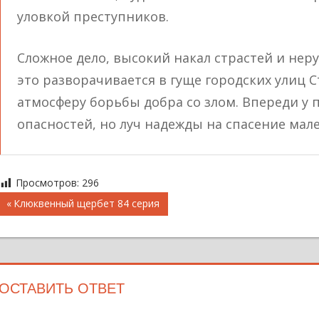
уловкой преступников.
Сложное дело, высокий накал страстей и не
это разворачивается в гуще городских улиц С
атмосферу борьбы добра со злом. Впереди у 
опасностей, но луч надежды на спасение мал
Просмотров:
296
Навигация
Предыдущая
Клюквенный щербет 84 серия
запись;
по
записям
ОСТАВИТЬ ОТВЕТ