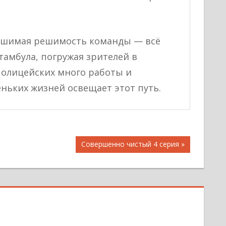
рушимая решимость команды — всё
тамбула, погружая зрителей в
полицейских много работы и
еньких жизней освещает этот путь.
Следующая
Совершенно чистый 4 серия
запись: