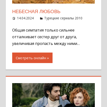
НЕБЕСНАЯ ЛЮБОВЬ
14.04.2024
Администратор
Турецкие сериалы 2010
Оставит
комментар
Общая симпатия только сильнее
отталкивает сестер друг от друга,
увеличивая пропасть между ними…
Смотреть онлайн