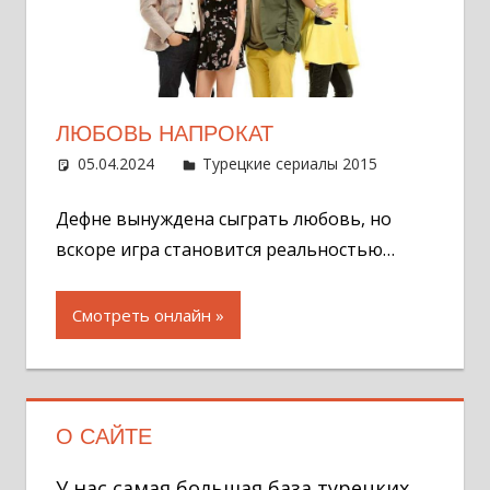
ЛЮБОВЬ НАПРОКАТ
05.04.2024
Администратор
Турецкие сериалы 2015
Оставит
комментар
Дефне вынуждена сыграть любовь, но
вскоре игра становится реальностью…
Смотреть онлайн
О САЙТЕ
У нас самая большая база турецких