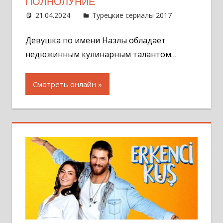
ПОЛНОЛУНИЕ
21.04.2024
Администратор
Турецкие сериалы 2017
2
комментар
Девушка по имени Назлы обладает
недюжинным кулинарным талантом…
Смотреть онлайн