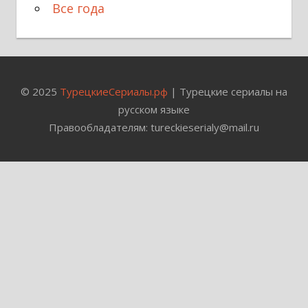
Все года
© 2025
ТурецкиеСериалы.рф
| Турецкие сериалы на
русском языке
Правообладателям: tureckieserialy@mail.ru