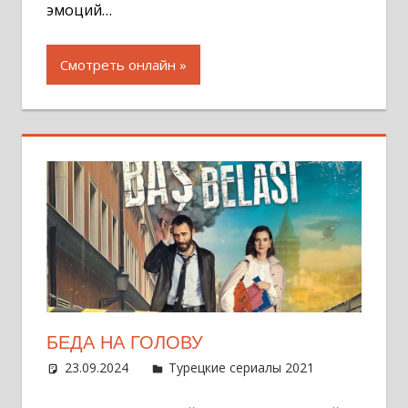
эмоций…
Смотреть онлайн
БЕДА НА ГОЛОВУ
23.09.2024
Администратор
Турецкие сериалы 2021
Оставит
комментар