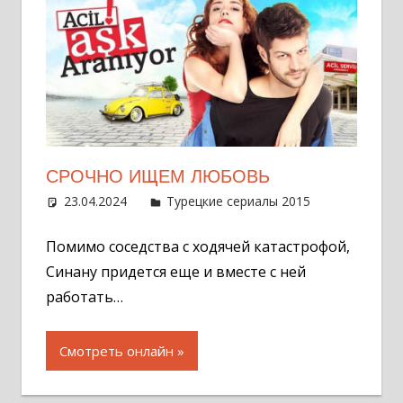
СРОЧНО ИЩЕМ ЛЮБОВЬ
23.04.2024
Администратор
Турецкие сериалы 2015
Оставит
комментар
Помимо соседства с ходячей катастрофой,
Синану придется еще и вместе с ней
работать…
Смотреть онлайн