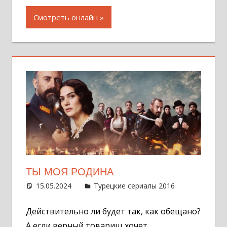
Смотреть онлайн
ТЫ МОЯ РОДИНА
15.05.2024
Администратор
Турецкие сериалы 2016
Оставит
комментар
Действительно ли будет так, как обещано?
А если верный товарищ хочет