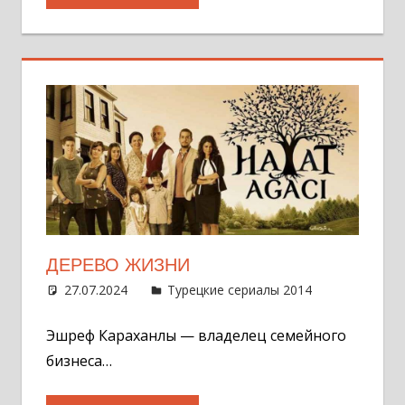
ДЕРЕВО ЖИЗНИ
27.07.2024
Администратор
Турецкие сериалы 2014
Оставит
комментар
Эшреф Караханлы — владелец семейного
бизнеса…