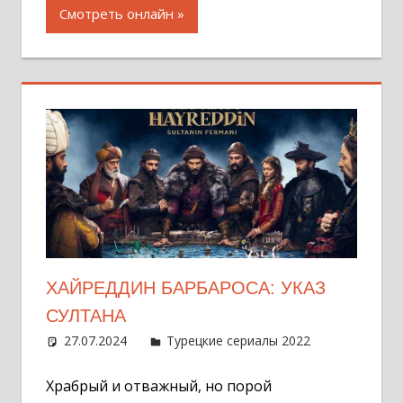
Смотреть онлайн
ХАЙРЕДДИН БАРБАРОСА: УКАЗ
СУЛТАНА
27.07.2024
Администратор
Турецкие сериалы 2022
Оставит
комментар
Храбрый и отважный, но порой