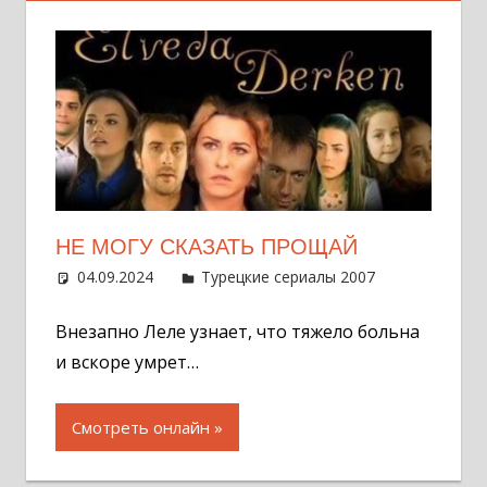
НЕ МОГУ СКАЗАТЬ ПРОЩАЙ
04.09.2024
Администратор
Турецкие сериалы 2007
Оставит
комментар
Внезапно Леле узнает, что тяжело больна
и вскоре умрет…
Смотреть онлайн