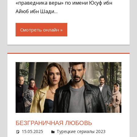
«праведника веры» по имени Юсуф ибн
Айюб ибн Шади…
Смотреть онлайн
БЕЗГРАНИЧНАЯ ЛЮБОВЬ
15.05.2025
Администратор
Турецкие сериалы 2023
Один