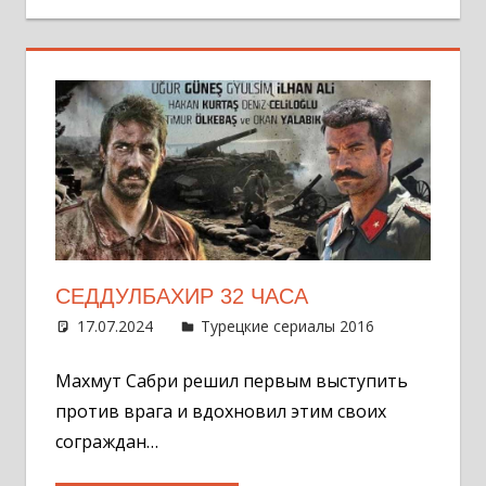
СЕДДУЛБАХИР 32 ЧАСА
17.07.2024
Администратор
Турецкие сериалы 2016
Оставит
комментар
Махмут Сабри решил первым выступить
против врага и вдохновил этим своих
сограждан…