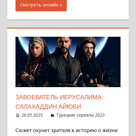
Смотреть онлайн
ЗАВОЕВАТЕЛЬ ИЕРУСАЛИМА:
САЛАХАДДИН АЙЮБИ
26.05.2025
Администратор
Турецкие сериалы 2023
Оставит
комментар
Сюжет окунет зрителя в историю о жизни