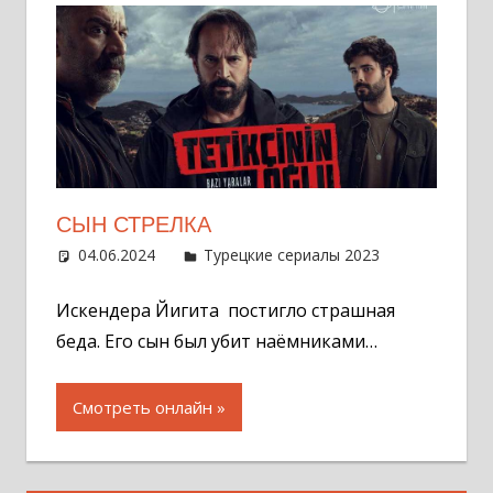
СЫН СТРЕЛКА
04.06.2024
Администратор
Турецкие сериалы 2023
Оставит
комментар
Искендера Йигита постигло страшная
беда. Его сын был убит наёмниками…
Смотреть онлайн