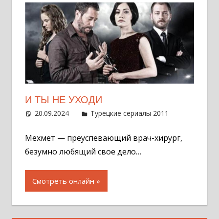
И ТЫ НЕ УХОДИ
20.09.2024
Администратор
Турецкие сериалы 2011
Оставит
комментар
Мехмет — преуспевающий врач-хирург,
безумно любящий свое дело…
Смотреть онлайн