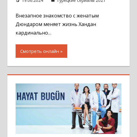
19.06.2024
Администратор
Турецкие сериалы 2021
Оставит
комментар
Внезапное знакомство с женатым
Дюндаром меняет жизнь Хандан
кардинально…
Смотреть онлайн