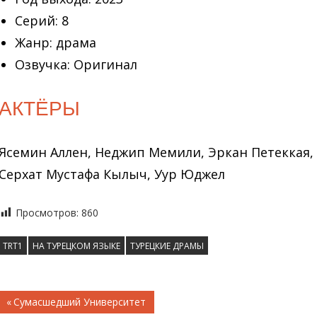
Серий: 8
Жанр: драма
Озвучка: Оригинал
АКТЁРЫ
Ясемин Аллен, Неджип Мемили, Эркан Петеккая, 
Серхат Мустафа Кылыч, Уур Юджел
Просмотров:
860
TRT1
НА ТУРЕЦКОМ ЯЗЫКЕ
ТУРЕЦКИЕ ДРАМЫ
Навигация
Предыдущая
Сумасшедший Университет