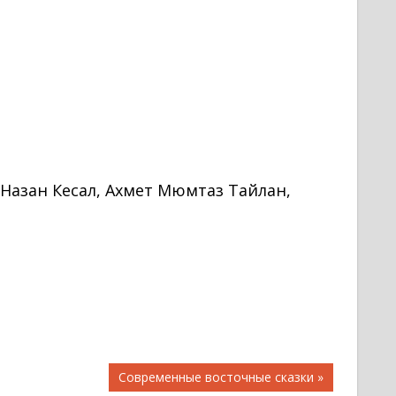
Назан Кесал, Ахмет Мюмтаз Тайлан,
Следующая
Современные восточные сказки