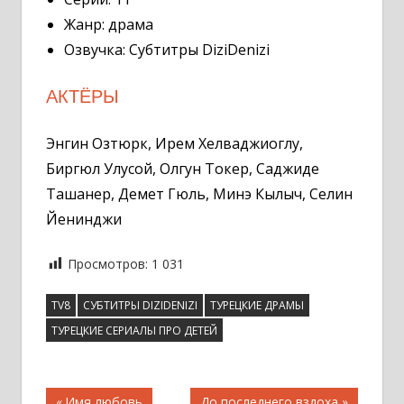
Жанр: драма
Озвучка: Субтитры DiziDenizi
АКТЁРЫ
Энгин Озтюрк, Ирем Хелваджиоглу,
Биргюл Улусой, Олгун Токер, Саджиде
Ташанер, Демет Гюль, Минэ Кылыч, Селин
Йенинджи
Просмотров:
1 031
TV8
СУБТИТРЫ DIZIDENIZI
ТУРЕЦКИЕ ДРАМЫ
ТУРЕЦКИЕ СЕРИАЛЫ ПРО ДЕТЕЙ
Навигация
Предыдущая
Следующая
Имя любовь
До последнего вздоха