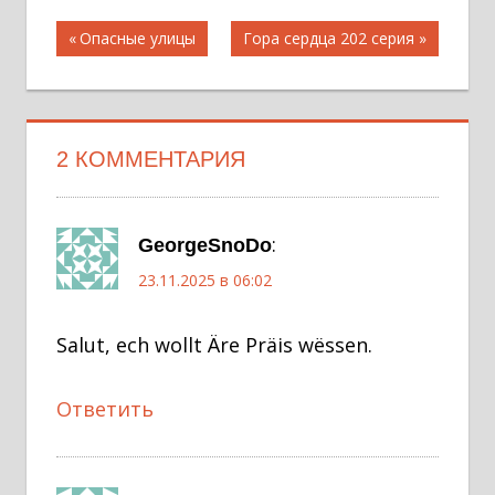
Навигация
Предыдущая
Следующая
Опасные улицы
Гора сердца 202 серия
запись;
запись:
по
записям
2 КОММЕНТАРИЯ
:
GeorgeSnoDo
23.11.2025 в 06:02
Salut, ech wollt Äre Präis wëssen.
Ответить