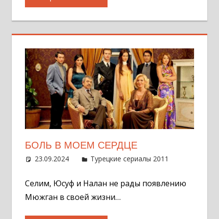
БОЛЬ В МОЕМ СЕРДЦЕ
23.09.2024
Администратор
Турецкие сериалы 2011
Оставит
комментар
Селим, Юсуф и Налан не рады появлению
Мюжган в своей жизни…