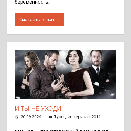
беременность…
Смотреть онлайн
И ТЫ НЕ УХОДИ
20.09.2024
Администратор
Турецкие сериалы 2011
Оставит
комментар