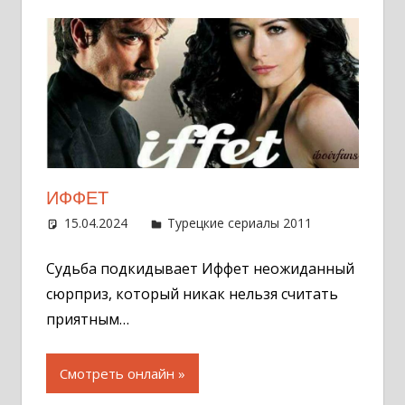
ИФФЕТ
15.04.2024
Администратор
Турецкие сериалы 2011
Оставит
комментар
Судьба подкидывает Иффет неожиданный
сюрприз, который никак нельзя считать
приятным…
Смотреть онлайн