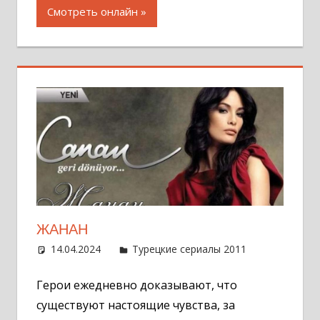
Смотреть онлайн
ЖАНАН
14.04.2024
Администратор
Турецкие сериалы 2011
Оставит
комментар
Герои ежедневно доказывают, что
существуют настоящие чувства, за