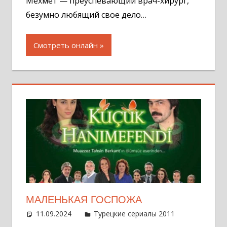
Мехмет — преуспевающий врач-хирург,
безумно любящий свое дело…
Смотреть онлайн
МАЛЕНЬКАЯ ГОСПОЖА
11.09.2024
Администратор
Турецкие сериалы 2011
Оставит
комментар