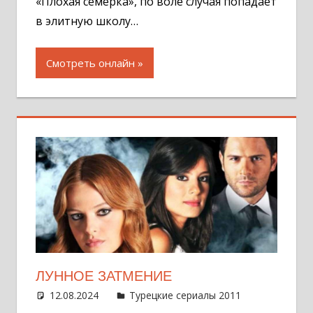
«Плохая семерка», по воле случая попадает
в элитную школу…
Смотреть онлайн
ЛУННОЕ ЗАТМЕНИЕ
12.08.2024
Администратор
Турецкие сериалы 2011
Оставит
комментар