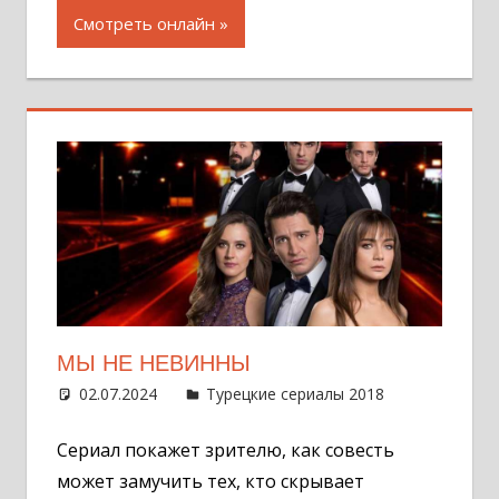
Смотреть онлайн
МЫ НЕ НЕВИННЫ
02.07.2024
Администратор
Турецкие сериалы 2018
Оставит
комментар
Сериал покажет зрителю, как совесть
может замучить тех, кто скрывает