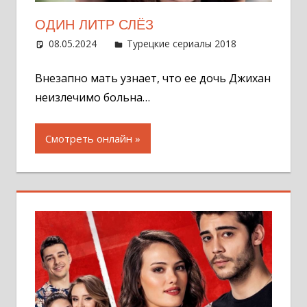
ОДИН ЛИТР СЛЁЗ
08.05.2024
Администратор
Турецкие сериалы 2018
Оставит
комментар
Внезапно мать узнает, что ее дочь Джихан
неизлечимо больна…
Смотреть онлайн