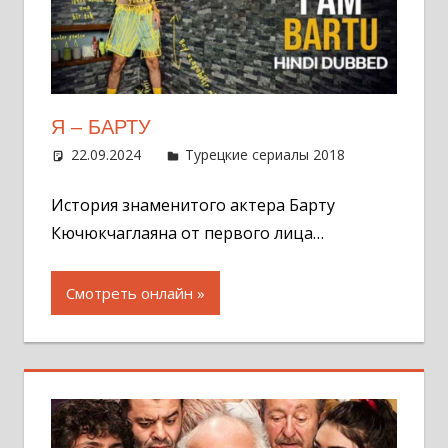
Я – БАРТУ
22.09.2024
Администратор
Турецкие сериалы 2018
Оставит
комментар
История знаменитого актера Барту
Кючюкчаглаяна от первого лица…
Смотреть онлайн