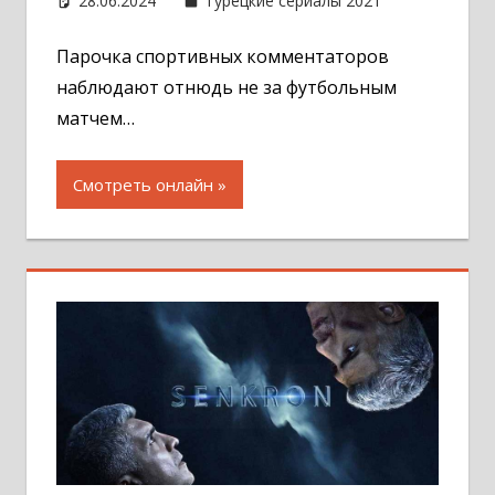
28.06.2024
Администратор
Турецкие сериалы 2021
Оставит
комментар
Парочка спортивных комментаторов
наблюдают отнюдь не за футбольным
матчем…
Смотреть онлайн