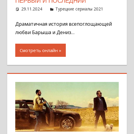
ПЕРВЫЙ И ПОСЛЕДНИЙ
29.11.2024
Администратор
Турецкие сериалы 2021
Оставит
комментар
Драматичная история всепоглощающей
любви Барыша и Дениз…
Смотреть онлайн