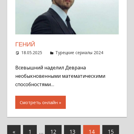
ГЕНИЙ
18.05.2025
Администратор
Турецкие сериалы 2024
Один
комментар
Всевышний наделил Деврана
необыкновенными математическими
способностями…
Смотреть онлайн
Навигация
Предыдущие
«
1
…
12
13
14
15