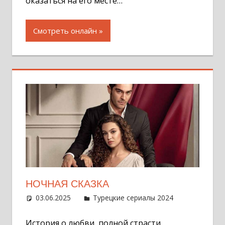
оказаться на его месте…
Смотреть онлайн
НОЧНАЯ СКАЗКА
03.06.2025
Администратор
Турецкие сериалы 2024
Один
комментар
История о любви, полной страсти,