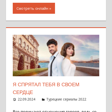
Смотреть онлайн
Я СПРЯТАЛ ТЕБЯ В СВОЕМ
СЕРДЦЕ
22.09.2024
Администратор
Турецкие сериалы 2022
Оставит
комментар
Все порицают отношения героев, ведь со