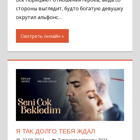
стороны выглядит, будто богатую девушку
окрутил альфонс…
Смотреть онлайн
Я ТАК ДОЛГО ТЕБЯ ЖДАЛ
22.09.2024
Администратор
Турецкие сериалы 2021
Оставит