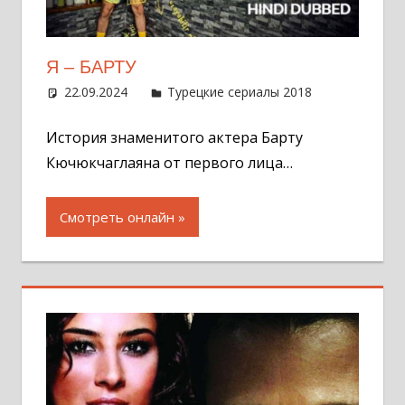
Я – БАРТУ
22.09.2024
Администратор
Турецкие сериалы 2018
Оставит
комментар
История знаменитого актера Барту
Кючюкчаглаяна от первого лица…
Смотреть онлайн