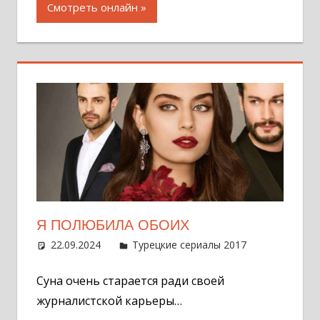
Смотреть онлайн
Я ПОЛЮБИЛА ОБОИХ
22.09.2024
Администратор
Турецкие сериалы 2017
Оставит
комментар
Суна очень старается ради своей
журналистской карьеры…