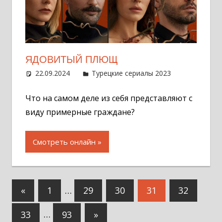
ЯДОВИТЫЙ ПЛЮЩ
22.09.2024
Администратор
Турецкие сериалы 2023
Оставит
комментар
Что на самом деле из себя представляют с
виду примерные граждане?
Смотреть онлайн
Навигация
Предыдущие
«
1
…
29
30
31
32
по
записи
Следующие
33
…
93
»
записям