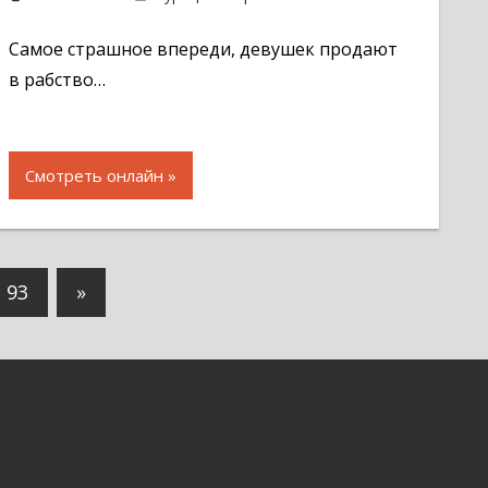
комментарий
Самое страшное впереди, девушек продают
в рабство…
Смотреть онлайн
Следующие
93
»
записи