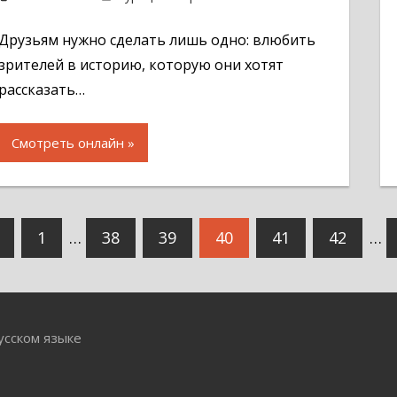
Друзьям нужно сделать лишь одно: влюбить
зрителей в историю, которую они хотят
рассказать…
Смотреть онлайн
вигация
Предыдущие
1
…
38
39
40
41
42
…
записи
писям
усском языке