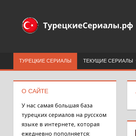
Перейти
к
Турецкие
содержимому
сериалы
на
русском
языке
ТУРЕЦКИЕ СЕРИАЛЫ
ТЕКУЩИЕ СЕРИАЛЫ
О САЙТЕ
У нас самая большая база
турецких сериалов на русском
языке в интернете, которая
ежедневно пополняется: