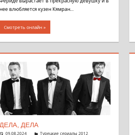
Фериде вырастает в прекрасную девушку и в
нее влюбляется кузен Кямран…
Смотреть онлайн
ДЕЛА, ДЕЛА
09.08.2024
Администратор
Турецкие сериалы 2012
Оставить комме