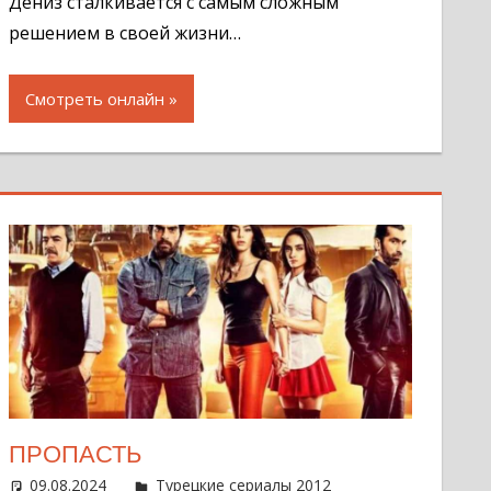
Дениз сталкивается с самым сложным
решением в своей жизни…
Смотреть онлайн
ПРОПАСТЬ
нтарий
09.08.2024
Администратор
Турецкие сериалы 2012
Оставить