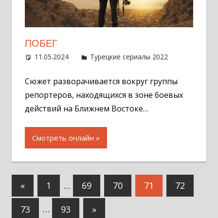
ПОБЕГ
11.05.2024
Администратор
Турецкие сериалы 2022
Оставит
комментар
Сюжет разворачивается вокруг группы
репортеров, находящихся в зоне боевых
действий на Ближнем Востоке…
Смотреть онлайн
Навигация
Предыдущие
«
1
…
69
70
71
72
по
записи
Следующие
73
…
93
»
записям